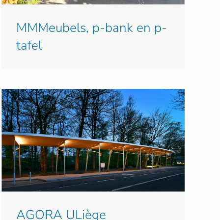
MMMeubels, p-bank en p-
tafel
AGORA ULiège