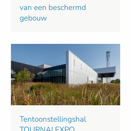
van een beschermd
gebouw
Tentoonstellingshal
TOURNAI EXPO