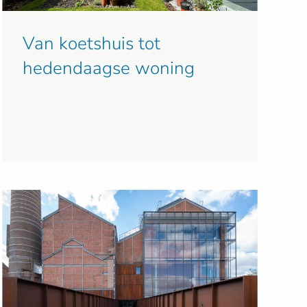
Van koetshuis tot
hedendaagse woning