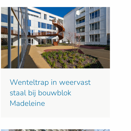
Wenteltrap in weervast
staal bij bouwblok
Madeleine