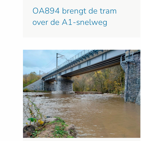
OA894 brengt de tram
over de A1-snelweg