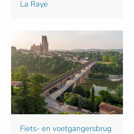
La Raye
Fiets- en voetgangersbrug