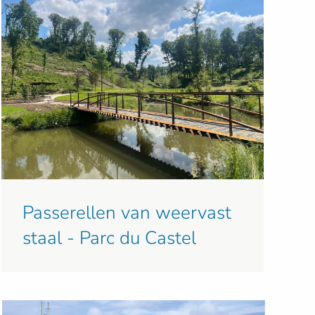
Passerellen van weervast
staal - Parc du Castel