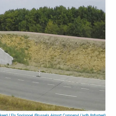
r) / Els Spolspoel (Brussels Airport Company) / jvdb (Infosteel)