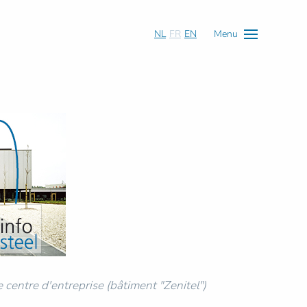
NL
FR
EN
Menu
centre d'entreprise (bâtiment "Zenitel")