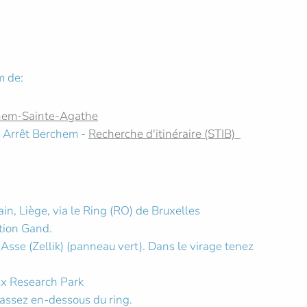
m de:
hem-Sainte-Agathe
- Arrêt Berchem -
Recherche d'itinéraire (STIB)
n, Liège, via le Ring (RO) de Bruxelles
ction Gand.
 Asse (Zellik) (panneau vert). Dans le virage tenez
ux Research Park
assez en-dessous du ring.