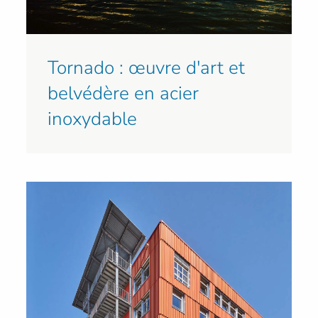
Tornado : œuvre d'art et
belvédère en acier
inoxydable