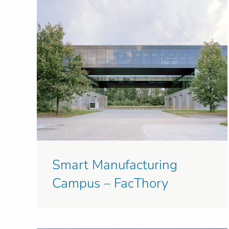
Smart Manufacturing
Campus – FacThory