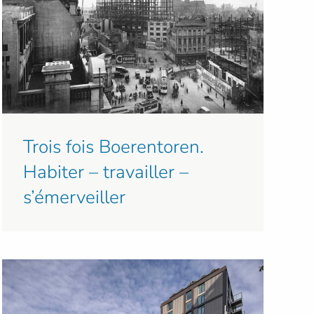
Trois fois Boerentoren.
Habiter – travailler –
s’émerveiller