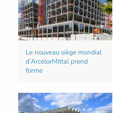
Le nouveau siège mondial
d’ArcelorMittal prend
forme