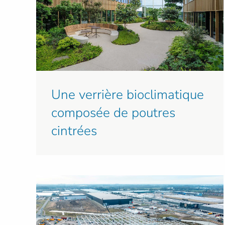
Une verrière bioclimatique
composée de poutres
cintrées